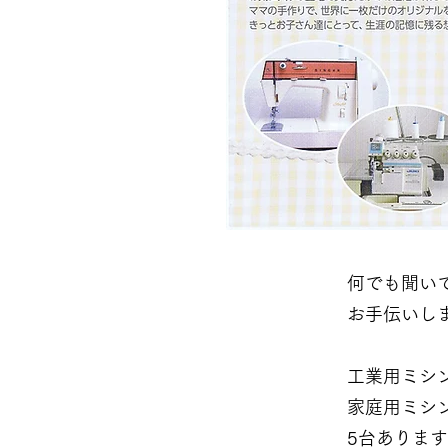
何でも聞い
お手伝いし
工業用ミシ
家庭用ミシ
5台ありま